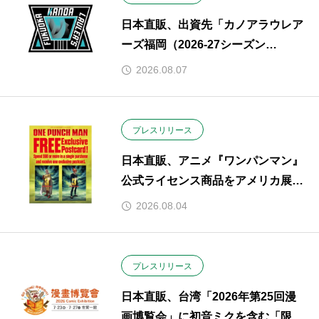
日本直販、出資先「カノアラウレア
ーズ福岡（2026-27シーズン
SV.LEAGUE GROWTH）」とスポ
2026.08.07
ンサー契約を締結
プレスリリース
日本直販、アニメ『ワンパンマン』
公式ライセンス商品をアメリカ展
開。
2026.08.04
プレスリリース
日本直販、台湾「2026年第25回漫
画博覧会」に初音ミクを含む「限定