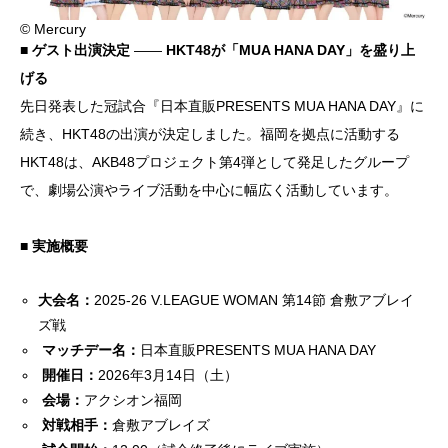
© Mercury
■ ゲスト出演決定
——
HKT48が「MUA HANA DAY」を盛り上
げる
先日発表した冠試合『日本直販PRESENTS MUA HANA DAY』に
続き、HKT48の出演が決定しました。福岡を拠点に活動する
HKT48は、AKB48プロジェクト第4弾として発足したグループ
で、劇場公演やライブ活動を中心に幅広く活動しています。
■ 実施概要
大会名：
2025-26 V.LEAGUE WOMAN 第14節 倉敷アブレイ
ズ戦
マッチデー名：
日本直販PRESENTS MUA HANA DAY
開催日：
2026年3月14日（土）
会場：
アクシオン福岡
対戦相手：
倉敷アブレイズ