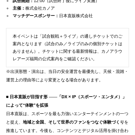
試合開始：
12:00（試合終了後にライブ実施）
主催：
株式会社カノア
マッチデースポンサー：
日本直販株式会社
本イベントは「試合観戦＋ライブ」の通しチケットでのご
案内となります（試合のみ／ライブのみの個別チケットは
ありません）。チケットに関する最新情報は、カノアラウ
レアーズ福岡の公式案内をご確認ください。
※出演形態・演出は、当日の安全運営を最優先し、天候・混雑・
運営上の理由等により変更となる場合があります。
■ 日本直販が目指す形
——
「DX × IP（スポーツ・エンタメ）」
によって“体験”を拡張
日本直販は、スポーツを最も力強いエンターテインメントの一つ
と捉え、
地域と全国、そして世界のファンをつなぐ体験づくり
を
推進しています。今後も、コンテンツとデジタル活用を掛け合わ