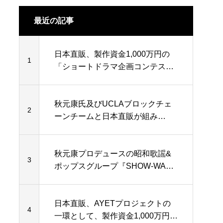
カメラの日直
最近の記事
日本直販、製作資金1,000万円の
1
「ショートドラマ企画コンテス
ト」公募を開始
秋元康氏及びUCLAブロックチェ
2
ーンチームと日本直販が組み
Web3.0事業を重点化
秋元康プロデュースの昭和歌謡&
3
ポップスグループ『SHOW-WA・
MATSURI』が日本直販公式アンバ
サダーに就任
日本直販、AYETプロジェクトの
4
一環として、製作資金1,000万円の