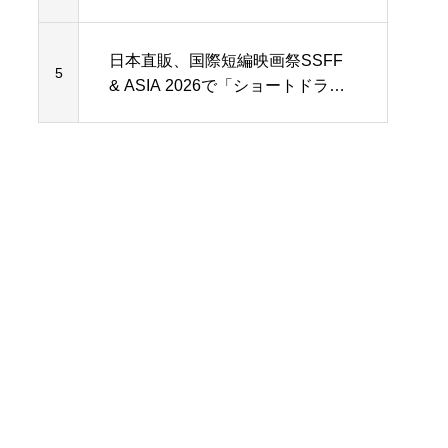
「ショートドラマ企画コンテス
ト」を開催
日本直販、国際短編映画祭SSFF
5
& ASIA 2026で「ショートドラマ
企画コンテスト」を発表