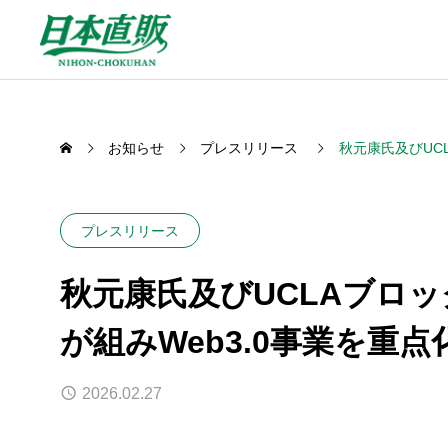
お知らせ
プレスリリース
秋元康氏及びUC
プレスリリース
SERVICE
秋元康氏及びUCLAブロ
Bto
私たちが取り組む事業
が組みWeb3.0事業を重点
Business to 
2026.02.27
販促サービス