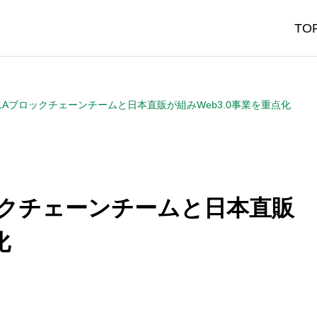
TO
LAブロックチェーンチームと日本直販が組みWeb3.0事業を重点化
ックチェーンチームと日本直販
B事業
保険事業
化
Business
Insurance
/コンタクト業務代行
日本直販の保険事業