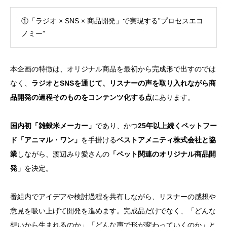
①「ラジオ × SNS × 商品開発」で実現する”プロセスエコ
ノミー”
本企画の特徴は、オリジナル商品を最初から完成形で出すのでは
なく、
ラジオとSNSを通じて、リスナーの声を取り入れながら商
品開発の過程そのものをコンテンツ化する点
にあります。
国内初「雑穀米メーカー」
であり、かつ
25年以上続くペットフー
ド「アニマル・ワン」
を手掛ける
ベストアメニティ株式会社と協
業
しながら、渡辺みり愛さんの
「ペット関連のオリジナル商品開
発」
を決定。
番組内でアイデアや検討過程を共有しながら、リスナーの感想や
意見を吸い上げて開発を進めます。完成品だけでなく、「どんな
想いから生まれるのか」「どんな声で形が変わっていくのか」と