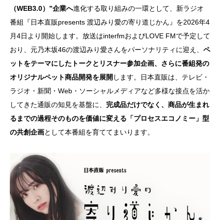
（WEB3.0）”企業へ
進化する取り組みの一環として、新ラジオ
番組『日本直販presents 渡辺みり愛の寄り道じかん』を2026年4
月4日より開始します。放送はinterfmおよびLOVE FMで予定して
おり、元乃木坂46の渡辺みり愛さんをパーソナリティに迎え、
ペ
ットをテーマにしたトークとリスナー参加企画、さらに番組発の
オリジナルペット商品開発を展開
します。日本直販は、テレビ・
ラジオ・新聞・Web・ソーシャルメディアなど多様な接点を活か
してきた通販の知見を基盤に、
完成品だけでなく、商品が生まれ
るまでの過程そのものを価値に変える「プロセスエコノミー」型
の共創企画
として本番組を育ててまいります。